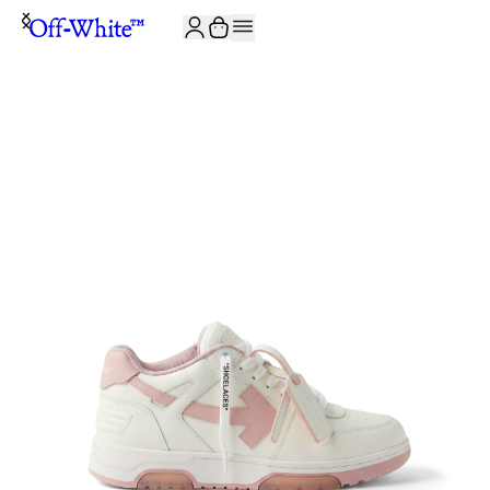
ISCRIVITI ALLA NEWSLETTER E RICEVI 10% DI SCONTO SUL TUO P