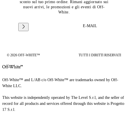
sconto sul tuo primo ordine. Rimani aggiornato sui
nuovi arrivi, le promozioni e gli eventi di Off-
White.
E-MAIL
© 2026 OFF-WHITE™
TUTTI I DIRITTI RISERVATI
Off-White™ and L/AB c/o Off-White™ are trademarks owned by Off-
White LLC.
This website is independently operated by The Level S.r.l, and the seller of
record for all products and services offered through this website is Progetto
17 S.r.l.