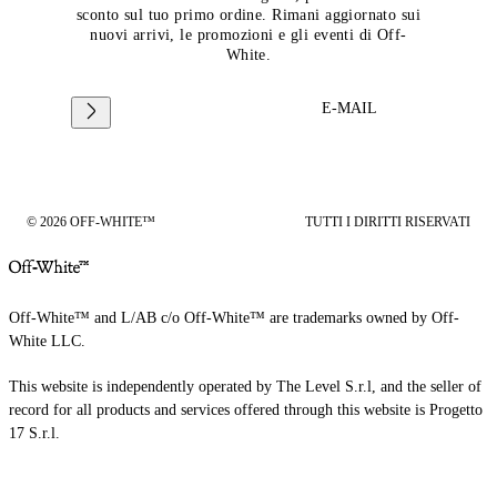
sconto sul tuo primo ordine. Rimani aggiornato sui
nuovi arrivi, le promozioni e gli eventi di Off-
White.
E-MAIL
© 2026 OFF-WHITE™
TUTTI I DIRITTI RISERVATI
Off-White™ and L/AB c/o Off-White™ are trademarks owned by Off-
White LLC.
This website is independently operated by The Level S.r.l, and the seller of
record for all products and services offered through this website is Progetto
17 S.r.l.