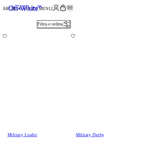
ISCRIVITI ALLA NEWSLETTER E RICEVI 10% DI SCONTO SUL TUO P
ARCHIVE SHOES MEN
12
Filtra e ordina
Military Loafer
Military Derby