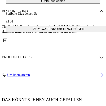
Größe auswählen
BESCHREIBUNG
Scribble Diag Jersey Set
€101
The Scribble Diag Jersey Set reworks the Off-White™ Diag stripes into a
ZUM WARENKORB HINZUFÜGEN
sketched, hand-drawn print across the back of the tee,...
PRODUKTDETAILS
Fabric: 100% Cotton
Uns kontaktieren
Code: 44B2X007S26J001100
DAS KÖNNTE IHNEN AUCH GEFALLEN