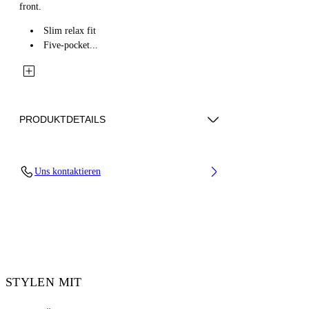
front.
Slim relax fit
Five-pocket...
PRODUKTDETAILS
Fabric: 100% Cotton
Uns kontaktieren
Code: 44XYA18JS26D007021
STYLEN MIT