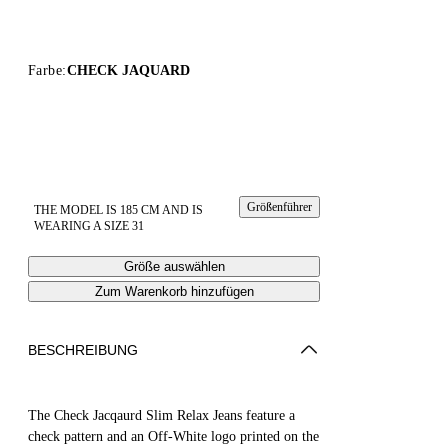
Farbe:
CHECK JAQUARD
Größenführer
THE MODEL IS 185 CM AND IS
WEARING A SIZE 31
Größe auswählen
Zum Warenkorb hinzufügen
BESCHREIBUNG
The Check Jacqaurd Slim Relax Jeans feature a
check pattern and an Off-White logo printed on the