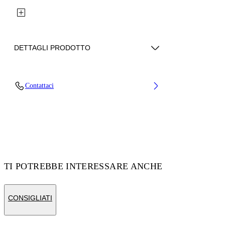
DETTAGLI PRODOTTO
Upper: 87% Calf Leather, 13% Recycle
Contattaci
Polyester, Outsole: 100% Rubber, Lining: 85%
Recycled Polyester, 15% Polyester
Codice: OBIA011S26LEA0020125
TI POTREBBE INTERESSARE ANCHE
CONSIGLIATI