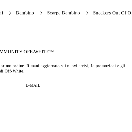
ni
Bambino
Scarpe Bambino
Sneakers Out Of Of
OMMUNITY
OFF-WHITE™
tuo primo ordine. Rimani aggiornato sui nuovi arrivi, le promozioni e gli
 di Off-White.
E-MAIL