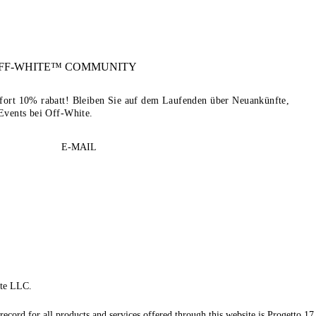
FF-WHITE™
COMMUNITY
sofort 10% rabatt! Bleiben Sie auf dem Laufenden über Neuankünfte,
Events bei Off-White.
E-MAIL
te LLC.
record for all products and services offered through this website is Progetto 17 