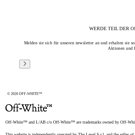
WERDE TEIL DER
O
Melden sie sich für unseren newsletter an und erhalten sie 
Aktionen und 
© 2026 OFF-WHITE™
Off-White™ and L/AB c/o Off-White™ are trademarks owned by Off-Whi
This website is independently operated by The Level S.r.l, and the seller of 