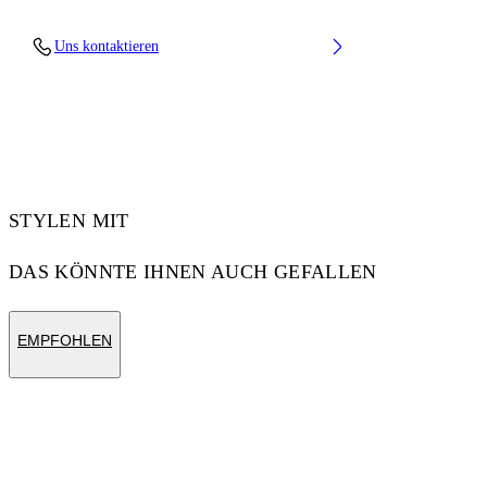
Juni Trägt Grösse 38Grösse: 5' 7” (176
Uns kontaktieren
Cm)Brustumfang: 28” (73 Cm)Taille: 23“ (60
Cm)Hüfte: 35” (89 Cm)
Code: OWGE02AS25FAB0010110
STYLEN MIT
DAS KÖNNTE IHNEN AUCH GEFALLEN
EMPFOHLEN